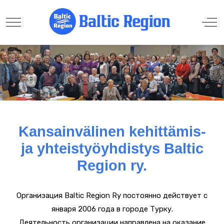
Mobile Menu Toggle
Off
Kansainvälinen kehittämis-
ja yhteistyöyhdistys Baltic
Region ry.
Организация Baltic Region Ry постоянно действует с
января 2006 года в городе Турку.
Деятельность организации направлена на оказание